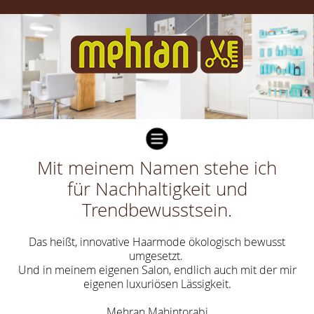
Menü
Mit meinem Namen stehe ich
Home
für Nachhaltigkeit und
Philosophie
Trendbewusstsein.
Produkte
Aktuelles
Das heißt, innovative Haarmode ökologisch bewusst
umgesetzt.
Der Laden
Und in meinem eigenen Salon, endlich auch mit der mir
eigenen luxuriösen Lässigkeit.
Bilder
Preise
Mehran Mahintorabi