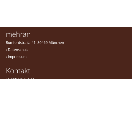
mehran
Rumfordstraße 41, 80469 München
Datenschutz
Impressum
Kontakt
T: 089/230761 11
M: 0172/86 83 787
salon@mehranstyle.de
Anfahrt
Öffnungszeiten
Montag
geschlossen